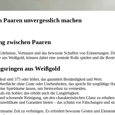
n Paaren unvergesslich machen
ng zwischen Paaren
Erlebnisse, Vertrauen und das bewusste Schaffen von Erinnerungen. Di
e aus Weißgold, können dabei eine zentrale Rolle spielen und die Bezi
ngsringen aus Weißgold
eal sind 375 oder höher, das garantiert Beständigkeit und Wert.
rfläche ohne Grate oder Unebenheiten, das spricht für sorgfältige Ha
eine Spielräume lassen, um Steinverlust zu vermeiden.
als ein hohler; das erhöht auch die Langlebigkeit.
und schonende Reinigung, um den charakteristischen Glanz zu erhalten
szertifikate und Garantien bieten – das schützt vor Fälschungen und si
einsame Zeit zu verbringen. Es erfordert bewusste Gesten und Elemente