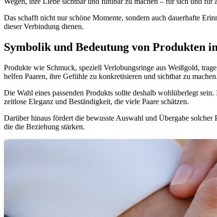
Wegen, ihre Liebe sichtbar und fühlbar zu machen – für sich und für 
Das schafft nicht nur schöne Momente, sondern auch dauerhafte Erinne
dieser Verbindung dienen.
Symbolik und Bedeutung von Produkten in
Produkte wie Schmuck, speziell Verlobungsringe aus Weißgold, trag
helfen Paaren, ihre Gefühle zu konkretisieren und sichtbar zu machen
Die Wahl eines passenden Produkts sollte deshalb wohlüberlegt sein. 
zeitlose Eleganz und Beständigkeit, die viele Paare schätzen.
Darüber hinaus fördert die bewusste Auswahl und Übergabe solcher P
die die Beziehung stärken.