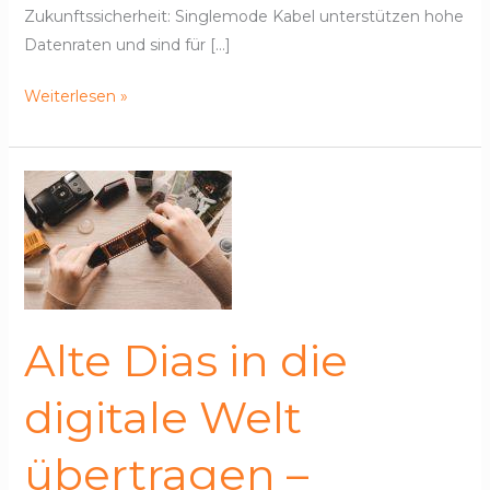
Zukunftssicherheit: Singlemode Kabel unterstützen hohe
Datenraten und sind für […]
Weiterlesen »
Alte
Dias
in
die
digitale
Welt
Alte Dias in die
übertragen
–
digitale Welt
Technik,
Qualität
übertragen –
und