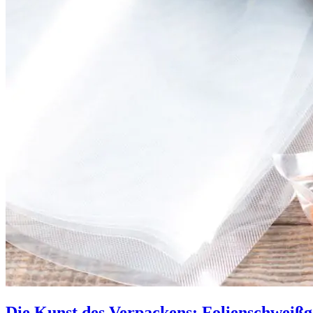
Die Kunst des Verpackens: Folienschweißg