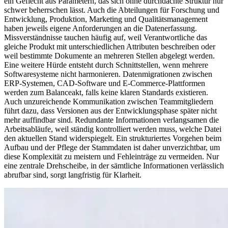
ein Geflecht aus Parametern, das sich ohne durchdachte Struktur nur
schwer beherrschen lässt. Auch die Abteilungen für Forschung und
Entwicklung, Produktion, Marketing und Qualitätsmanagement
haben jeweils eigene Anforderungen an die Datenerfassung.
Missverständnisse tauchen häufig auf, weil Verantwortliche das
gleiche Produkt mit unterschiedlichen Attributen beschreiben oder
weil bestimmte Dokumente an mehreren Stellen abgelegt werden.
Eine weitere Hürde entsteht durch Schnittstellen, wenn mehrere
Softwaresysteme nicht harmonieren. Datenmigrationen zwischen
ERP-Systemen, CAD-Software und E-Commerce-Plattformen
werden zum Balanceakt, falls keine klaren Standards existieren.
Auch unzureichende Kommunikation zwischen Teammitgliedern
führt dazu, dass Versionen aus der Entwicklungsphase später nicht
mehr auffindbar sind. Redundante Informationen verlangsamen die
Arbeitsabläufe, weil ständig kontrolliert werden muss, welche Datei
den aktuellen Stand widerspiegelt. Ein strukturiertes Vorgehen beim
Aufbau und der Pflege der Stammdaten ist daher unverzichtbar, um
diese Komplexität zu meistern und Fehleinträge zu vermeiden. Nur
eine zentrale Drehscheibe, in der sämtliche Informationen verlässlich
abrufbar sind, sorgt langfristig für Klarheit.