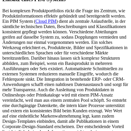
Bei komplexen Produktportfolios rückt die Frage ins Zentrum, wie
Produktinformationen effektiv gebündelt und bereitgestellt werden.
Ein PIM System (
Cloud PIM
) dient als zentrale Anlaufstelle, in der
sämtliche technischen Daten, Beschreibungen und Klassifikationen
konsistent gepflegt werden können. Verschiedene Abteilungen
greifen auf dasselbe System zu, sodass Dopplungen vermieden und
Änderungen nur einmal vorgenommen werden. Ein solches
Werkzeug erleichtert es, Produkttexte, Bilder und Spezifikationen in
unterschiedlichen Sprachen oder für verschiedene Märkte
bereitzustellen. Darüber hinaus lassen sich komplexe Strukturen
abbilden, zum Beispiel, wenn ein Basisprodukt in mehreren
Ausführungen oder Sets existiert. Automatisierte Schnittstellen zu
externen Systemen reduzieren manuelle Eingriffe, wodurch die
Fehlerquote sinkt. Die Integration in bestehende ERP- oder CRM-
Anwendungen schafft einen nahtlosen Datenaustausch und sorgt für
mehr Transparenz. Auch die Ausleitung von Produktdaten in
Onlineshops oder Printkataloge wird mit einem PIM-Ansatz
vereinfacht, weil man aus einem zentralen Pool schöpft. So entsteht
eine durchgängige Datenkette, die intern klare Prozesse unterstützt
und extern ein konsistentes Bild beim Kunden erzeugt. Wer Wert
auf eine einheitliche Markenwahrnehmung legt, kann zudem
Design-Templates einbinden, damit alle Publikationen in einem
Corporate-Design-Standard erscheinen. Der entscheidende Vorteil