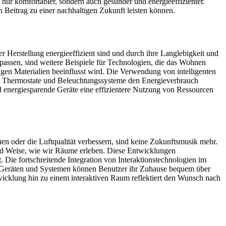
ur komfortabler, sondern auch gesünder und energieeffizienter.
n Beitrag zu einer nachhaltigen Zukunft leisten können.
er Herstellung energieeffizient sind und durch ihre Langlebigkeit und
npassen, sind weitere Beispiele für Technologien, die das Wohnen
igen Materialien beeinflusst wird. Die Verwendung von intelligenten
te Thermostate und Beleuchtungssysteme den Energieverbrauch
nd energiesparende Geräte eine effizientere Nutzung von Ressourcen
en oder die Luftqualität verbessern, sind keine Zukunftsmusik mehr.
nd Weise, wie wir Räume erleben. Diese Entwicklungen
. Die fortschreitende Integration von Interaktionstechnologien im
n Geräten und Systemen können Benutzer ihr Zuhause bequem über
icklung hin zu einem interaktiven Raum reflektiert den Wunsch nach