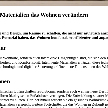
 Materialien das Wohnen verändern
nd Design, um Räume zu schaffen, die nicht nur ästhetisch anspr
e das Potenzial haben, das Wohnen komfortabler, effizienter und a
tur
nur Wohnorte, sondern auch interaktive Umgebungen sind, die sich den 
cherheit und Komfort sorgt. Intelligente Materialien ergänzen diese te
chnologie und digitaler Steuerung eröffnet neue Dimensionen des Wo
hnen
chnischen Eigenschaften revolutionär, sondern auch weil sie neue Desig
s ihren ökologischen Fußabdruck verringert. Die Entwicklung smarter Ma
enter zu nutzen. Darüber hinaus fördern sie ein gesundes Wohnklima 
aterialien verspricht weitere Fortschritte, die das Wohnen in Zukunf