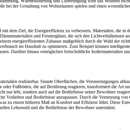
alldämmung, Wärmeisolierung und Luftreinigung wird das Wohnen nicht n
lrolle bei der Gestaltung von Wohnräumen spielen und einen wesentliche
mit dem Ziel, die Energieeffizienz zu verbessern. Materialien, die in d
e Dämmmaterialien und Fenstergläser, die sich den Lichtverhältnissen a
 einem energieeffizienten Zuhause maßgeblich durch die Wahl der richt
everbrauch im Haushalt zu optimieren. Zum Beispiel können intelligen
ssen. Darüber hinaus ermöglichen fortschrittliche Isoliermaterialien u
terialien realisierbar. Smarte Oberflächen, die Verunreinigungen abbau
der Fußböden, die auf Berührung reagieren, transformiert die Art u
icht nur lebt, sondern auch auf die Bedürfnisse seiner Bewohner reagiert
che Vorlieben und Bedürfnisse anzupassen. Durch die Vernetzung vo
was zu einem höheren Maß an Komfort und Effizienz führt. Diese Entw
ellen Lebensstil und die Bedürfnisse der Bewohner unterstützt.