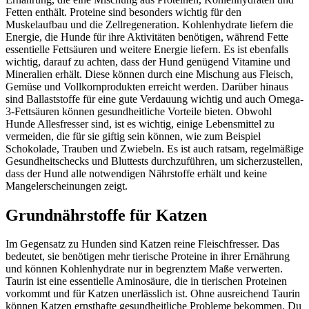
Fetten enthält. Proteine sind besonders wichtig für den
Muskelaufbau und die Zellregeneration. Kohlenhydrate liefern die
Energie, die Hunde für ihre Aktivitäten benötigen, während Fette
essentielle Fettsäuren und weitere Energie liefern. Es ist ebenfalls
wichtig, darauf zu achten, dass der Hund genügend Vitamine und
Mineralien erhält. Diese können durch eine Mischung aus Fleisch,
Gemüse und Vollkornprodukten erreicht werden. Darüber hinaus
sind Ballaststoffe für eine gute Verdauung wichtig und auch Omega-
3-Fettsäuren können gesundheitliche Vorteile bieten. Obwohl
Hunde Allesfresser sind, ist es wichtig, einige Lebensmittel zu
vermeiden, die für sie giftig sein können, wie zum Beispiel
Schokolade, Trauben und Zwiebeln. Es ist auch ratsam, regelmäßige
Gesundheitschecks und Bluttests durchzuführen, um sicherzustellen,
dass der Hund alle notwendigen Nährstoffe erhält und keine
Mangelerscheinungen zeigt.
Grundnährstoffe für Katzen
Im Gegensatz zu Hunden sind Katzen reine Fleischfresser. Das
bedeutet, sie benötigen mehr tierische Proteine in ihrer Ernährung
und können Kohlenhydrate nur in begrenztem Maße verwerten.
Taurin ist eine essentielle Aminosäure, die in tierischen Proteinen
vorkommt und für Katzen unerlässlich ist. Ohne ausreichend Taurin
können Katzen ernsthafte gesundheitliche Probleme bekommen. Du