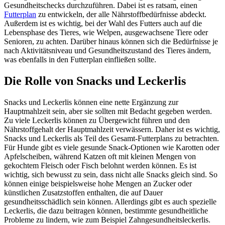
Gesundheitschecks durchzuführen. Dabei ist es ratsam, einen
Futterplan
zu entwickeln, der alle Nährstoffbedürfnisse abdeckt.
Außerdem ist es wichtig, bei der Wahl des Futters auch auf die
Lebensphase des Tieres, wie Welpen, ausgewachsene Tiere oder
Senioren, zu achten. Darüber hinaus können sich die Bedürfnisse je
nach Aktivitätsniveau und Gesundheitszustand des Tieres ändern,
was ebenfalls in den Futterplan einfließen sollte.
Die Rolle von Snacks und Leckerlis
Snacks und Leckerlis können eine nette Ergänzung zur
Hauptmahlzeit sein, aber sie sollten mit Bedacht gegeben werden.
Zu viele Leckerlis können zu Übergewicht führen und den
Nährstoffgehalt der Hauptmahlzeit verwässern. Daher ist es wichtig,
Snacks und Leckerlis als Teil des Gesamt-Futterplans zu betrachten.
Für Hunde gibt es viele gesunde Snack-Optionen wie Karotten oder
Apfelscheiben, während Katzen oft mit kleinen Mengen von
gekochtem Fleisch oder Fisch belohnt werden können. Es ist
wichtig, sich bewusst zu sein, dass nicht alle Snacks gleich sind. So
können einige beispielsweise hohe Mengen an Zucker oder
künstlichen Zusatzstoffen enthalten, die auf Dauer
gesundheitsschädlich sein können. Allerdings gibt es auch spezielle
Leckerlis, die dazu beitragen können, bestimmte gesundheitliche
Probleme zu lindern, wie zum Beispiel Zahngesundheitsleckerlis.